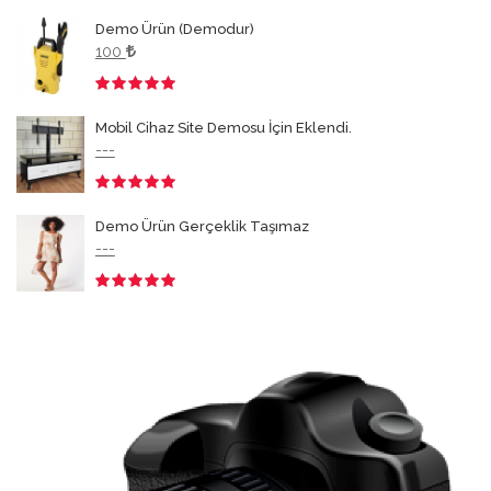
3.50
Demo Ürün (Demodur)
100
3.50
Mobil Cihaz Site Demosu İçin Eklendi.
---
3.50
Demo Ürün Gerçeklik Taşımaz
---
3.50