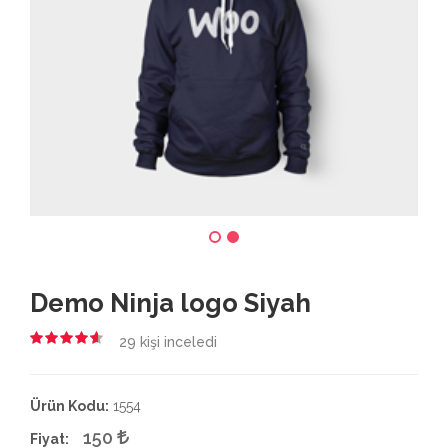
Demo Ninja logo Siyah
29
kişi inceledi
4.50
Ürün Kodu:
1554
150
Fiyat: