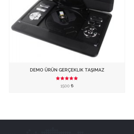
DEMO ÜRÜN GERÇEKLIK TAŞIMAZ
3.50
1500