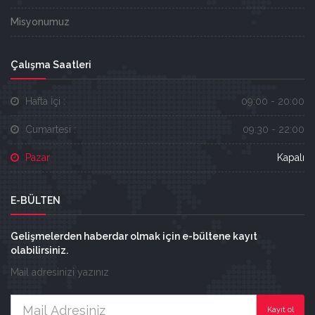
Misyonumuz
Çalışma Saatleri
Hafta İçi :
09:00 - 20:00
Cumartesi :
09:30 - 22:00
Pazar
Kapalı
E-BÜLTEN
Gelişmelerden haberdar olmak için e-bültene kayıt
olabilirsiniz.
Mail adresinizi yazınız
Kayıt ol