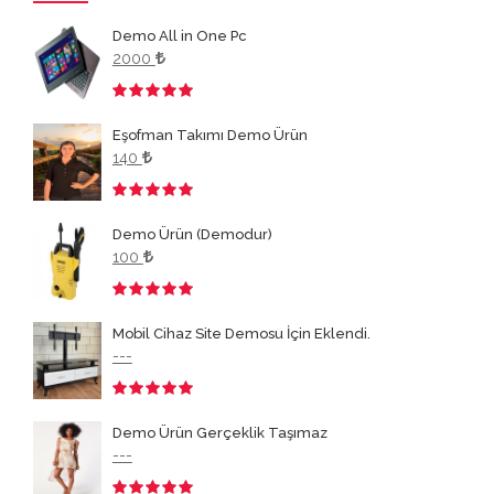
Demo All in One Pc
2000
3.50
Eşofman Takımı Demo Ürün
140
3.50
Demo Ürün (Demodur)
100
3.50
Mobil Cihaz Site Demosu İçin Eklendi.
---
3.50
Demo Ürün Gerçeklik Taşımaz
---