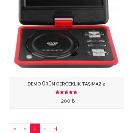
DEMO ÜRÜN GERÇEKLIK TAŞIMAZ 2
3.50
200
|
«
«
1
»
»
|