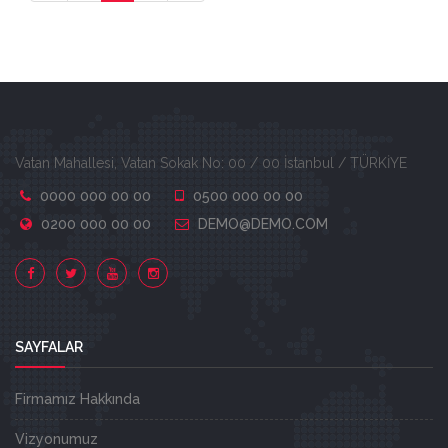
Vatan Mahallesi, Vatan Sokak No: 00 / 00 İstanbul / TÜRKİYE
0000 000 00 00
0500 000 00 00
0200 000 00 00
DEMO@DEMO.COM
SAYFALAR
Firmamız Hakkında
Vizyonumuz