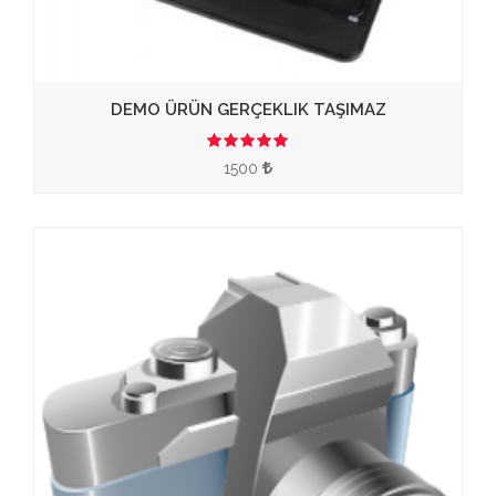
DEMO ÜRÜN GERÇEKLIK TAŞIMAZ
3.50
1500