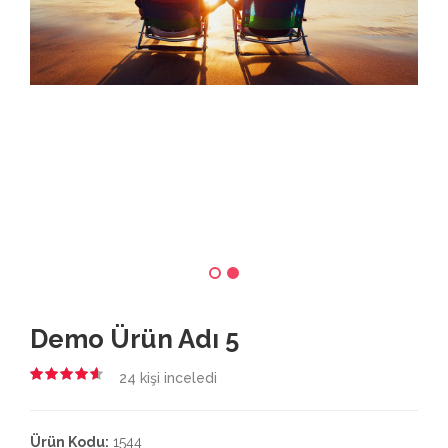
Demo Ürün Adı 5
24
kişi inceledi
4.50
Ürün Kodu:
1544