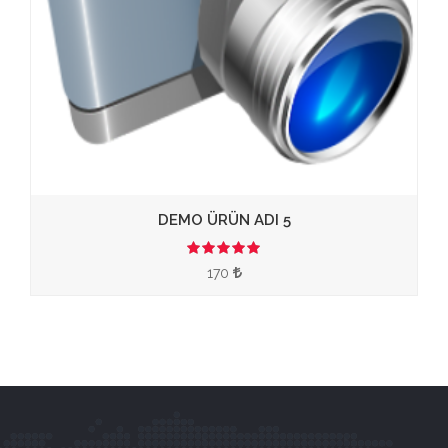
DEMO ÜRÜN ADI 5
3.50
170