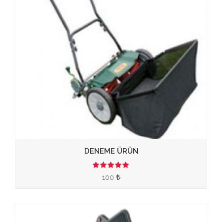
DENEME ÜRÜN
3.50
100