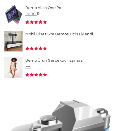
3.50
Demo All in One Pc
2000
3.50
Mobil Cihaz Site Demosu İçin Eklendi.
---
3.50
Demo Ürün Gerçeklik Taşımaz
---
3.50