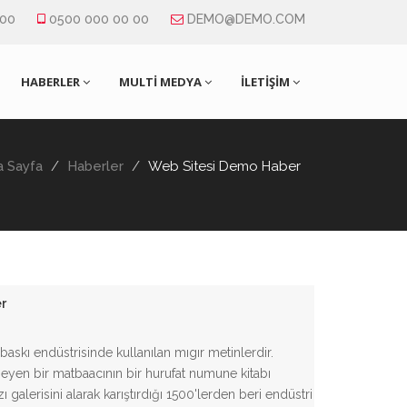
 00
0500 000 00 00
DEMO@DEMO.COM
HABERLER
MULTİ MEDYA
İLETİŞİM
a Sayfa
Haberler
Web Sitesi Demo Haber
r
 baskı endüstrisinde kullanılan mıgır metinlerdir.
eyen bir matbaacının bir hurufat numune kitabı
 galerisini alarak karıştırdığı 1500'lerden beri endüstri