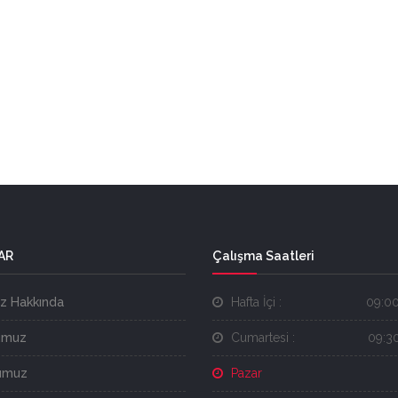
AR
Çalışma Saatleri
z Hakkında
Hafta İçi :
09:00
umuz
Cumartesi :
09:30
umuz
Pazar