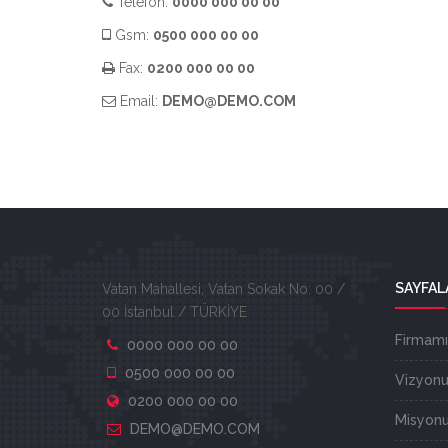
Telefon:
0000 000 00 00
Gsm:
0500 000 00 00
Fax:
0200 000 00 00
Email:
DEMO@DEMO.COM
SAYFAL
Vatan Mahallesi, Vatan Sokak No: 00 /
00 İstanbul / TÜRKİYE
Firmamı
0000 000 00 00
0500 000 00 00
Vizyon
0200 000 00 00
Misyon
DEMO@DEMO.COM